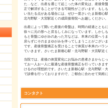
た…など、出産を通じて起こった体の変化は、産後骨
正で解消することができる可能性がございます。もし
い当たる点がある場合には、ぜひ一度さいたま新都心
北与野駅・大宮駅近くの成田接骨院へお越しください
出産によって開いた産後の骨盤は、時間の経過ととも
徐々に元の形へと戻るしくみになっています。しかし
もと骨盤にゆがみのあった方などは、本来の位置へう
戻らずにそのままゆがみを伴ってしまうことがござい
です。産後骨盤矯正を受けることで体質が本来のバラ
ていきます。さいたま新都心駅・北与野駅・大宮駅近
当院では、産後の体質変化にお悩みの患者さまからじ
てお一人お一人に最適な産後骨盤矯正を行っていきます
けるのが理想的です。さいたま新都心駅・北与野駅・大
で診療を行っておりますので、ご都合に合わせて気軽
コンタクト