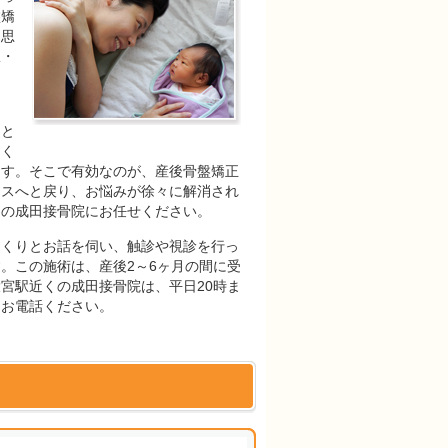
盤矯
も思
駅・
。
に
もと
まく
ます。そこで有効なのが、産後骨盤矯正
ンスへと戻り、お悩みが徐々に解消され
くの成田接骨院にお任せください。
っくりとお話を伺い、触診や視診を行っ
。この施術は、産後2～6ヶ月の間に受
宮駅近くの成田接骨院は、平日20時ま
にお電話ください。