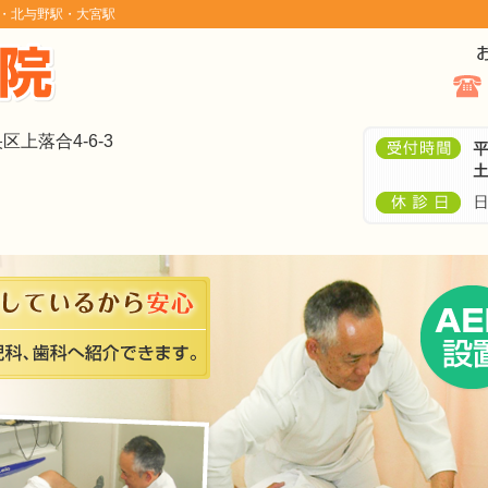
・北与野駅・大宮駅
区上落合4-6-3